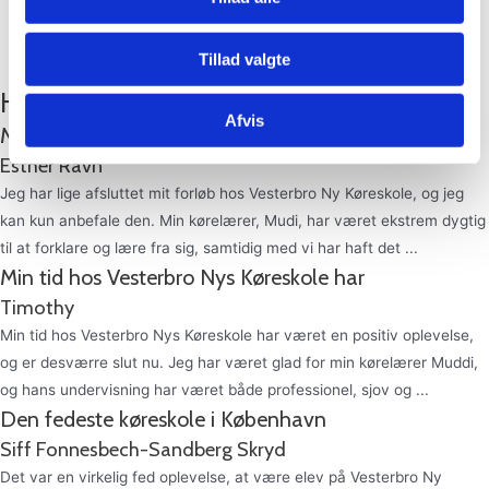
bedste er, på køreprøvedagen, at se en glad og smilende elev med
kørekort i hånden. Vi glæder os til dig 😊
Tillad valgte
Hvad siger eleverne?
Afvis
Muligvis KBH’s bedste køreskole
Esther Ravn
Jeg har lige afsluttet mit forløb hos Vesterbro Ny Køreskole, og jeg
kan kun anbefale den. Min kørelærer, Mudi, har været ekstrem dygtig
til at forklare og lære fra sig, samtidig med vi har haft det ...
Min tid hos Vesterbro Nys Køreskole har
Timothy
Min tid hos Vesterbro Nys Køreskole har været en positiv oplevelse,
og er desværre slut nu. Jeg har været glad for min kørelærer Muddi,
og hans undervisning har været både professionel, sjov og ...
Den fedeste køreskole i København
Siff Fonnesbech-Sandberg Skryd
Det var en virkelig fed oplevelse, at være elev på Vesterbro Ny