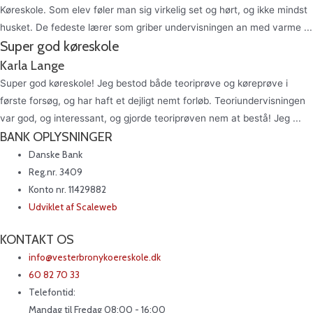
Køreskole. Som elev føler man sig virkelig set og hørt, og ikke mindst
husket. De fedeste lærer som griber undervisningen an med varme ...
Super god køreskole
Karla Lange
Super god køreskole! Jeg bestod både teoriprøve og køreprøve i
første forsøg, og har haft et dejligt nemt forløb. Teoriundervisningen
var god, og interessant, og gjorde teoriprøven nem at bestå! Jeg ...
BANK OPLYSNINGER
Danske Bank
Reg.nr. 3409
Konto nr. 11429882
Udviklet af Scaleweb
KONTAKT OS
info@vesterbronykoereskole.dk
60 82 70 33
Telefontid:
Mandag til Fredag 08:00 - 16:00