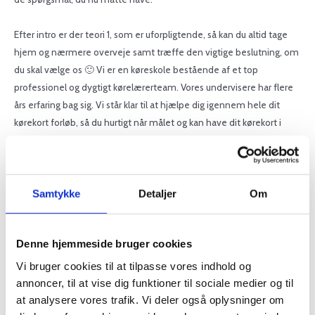
Efter intro er der teori 1, som er uforpligtende, så kan du altid tage
hjem og nærmere overveje samt træffe den vigtige beslutning, om
du skal vælge os 🙂 Vi er en køreskole bestående af et top
professionel og dygtigt kørelærerteam. Vores undervisere har flere
års erfaring bag sig. Vi står klar til at hjælpe dig igennem hele dit
kørekort forløb, så du hurtigt når målet og kan have dit kørekort i
hånden.
Samtykke
Detaljer
Om
Sommertilbud
Stor modulpakke
Denne hjemmeside bruger cookies
Din pris : 10.499,- (kun i begrænset periode)
Vi bruger cookies til at tilpasse vores indhold og
annoncer, til at vise dig funktioner til sociale medier og til
Sommertilbud gælder KUN ved holdstart:
at analysere vores trafik. Vi deler også oplysninger om
Mandag d. 17/8 kl 17:00 (5 x pladser tilbage)