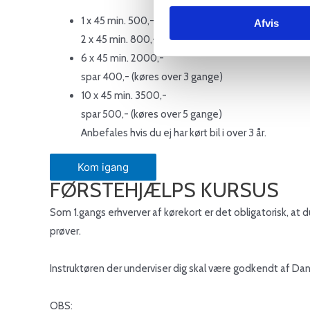
1 x 45 min. 500,-
Afvis
2 x 45 min. 800,-
6 x 45 min. 2000,-
spar 400,- (køres over 3 gange)
10 x 45 min. 3500,-
spar 500,- (køres over 5 gange)
Anbefales hvis du ej har kørt bil i over 3 år.
Kom igang
FØRSTEHJÆLPS KURSUS
Som 1.gangs erhverver af kørekort er det obligatorisk, at 
prøver.
Instruktøren der underviser dig skal være godkendt af Da
OBS: