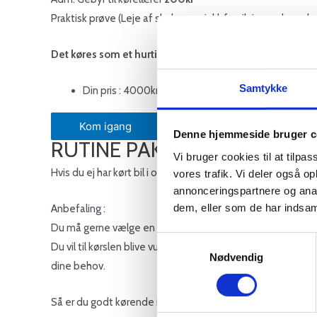
Praktisk prøve (Leje af skolevogn inkl. forsikring og kørs
Det køres som et hurtigt forløb , dvs. kørekort på 14-21 
Samtykke
Din pris : 4000kr
Kom igang
Denne hjemmeside bruger c
RUTINE PAKKE
Vi bruger cookies til at tilpas
Hvis du ej har kørt bil i over 3 år anbefales at køre mini
vores trafik. Vi deler også 
annonceringspartnere og anal
dem, eller som de har indsaml
Anbefaling :
Du må gerne vælge en kørsel på 45 min.
Samtykkevalg
Du vil til kørslen blive vurderet og bedømt som til en kørep
Nødvendig
dine behov.
Så er du godt kørende igen !