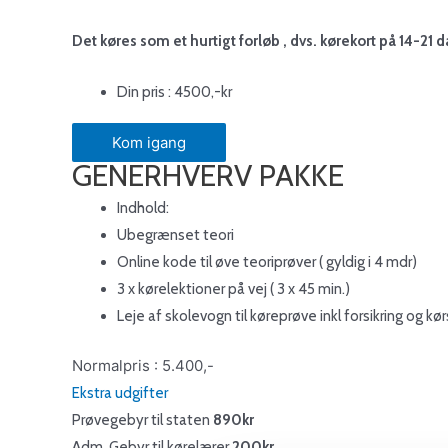
Det køres som et hurtigt forløb , dvs. kørekort på 14-21 
Din pris : 4500,-kr
Kom igang
GENERHVERV PAKKE
Indhold:
Ubegrænset teori
Online kode til øve teoriprøver ( gyldig i 4 mdr)
3 x kørelektioner på vej ( 3 x 45 min.)
Leje af skolevogn til køreprøve inkl forsikring og
Normalpris : 5.400,-
Ekstra udgifter
Prøvegebyr til staten
890kr
Adm. Gebyr til kørelærer
200kr