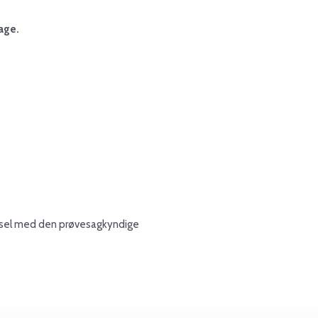
dage.
 kørsel med den prøvesagkyndige