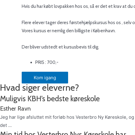
Hvis du har købt lovpakken hos os, så er det et krav at du 
Flere elever tager deres førstehjælpskursus hos os , selv 
Vores kursus er nemlig den billigste i København.
Der bliver udstedt et kursusbevis til dig.
PRIS : 700,-
Kom igang
Hvad siger eleverne?
Muligvis KBH’s bedste køreskole
Esther Ravn
Jeg har lige afsluttet mit forløb hos Vesterbro Ny Køreskole, og
det ...
Min tid hos Vesterbro Nys Køreskole har