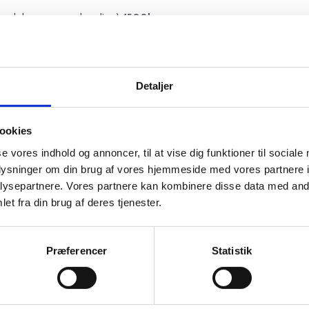
el med den prøvesagkyndige):
1500kr
dage.
Detaljer
ookies
se vores indhold og annoncer, til at vise dig funktioner til sociale
mum 5 gange. Er der behov for yderligere kan dette aftales nærmere here
oplysninger om din brug af vores hjemmeside med vores partnere i
ysepartnere. Vores partnere kan kombinere disse data med andr
et fra din brug af deres tjenester.
røve. Viser det sig, at du har behov for yderligere kørsel, så vil vi i 
Præferencer
Statistik