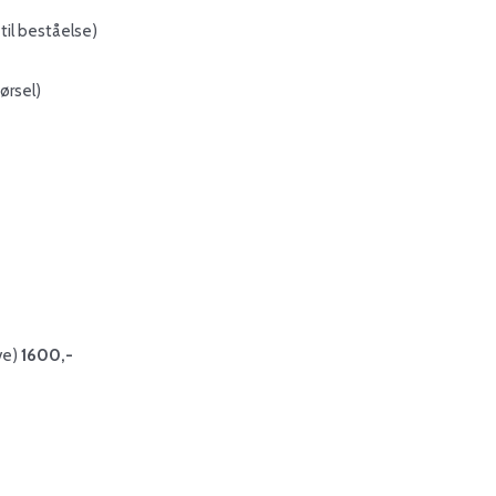
til beståelse)
ørsel)
ve)
1600,-