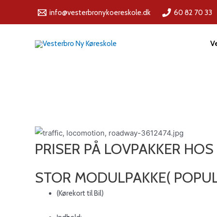
info@vesterbronykoereskole.dk
60 82 70 33
V
PRISER PÅ LOVPAKKER HOS
STOR MODULPAKKE( POPU
(Kørekort til Bil)