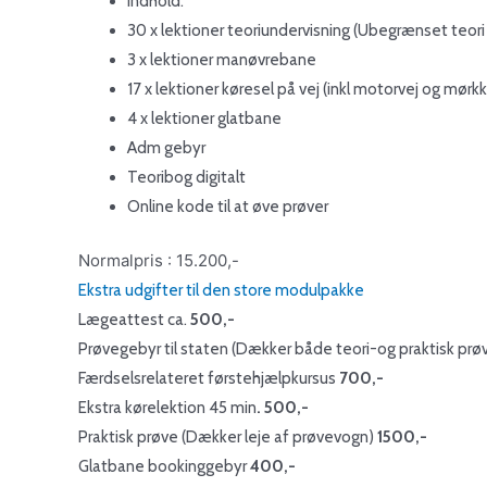
Indhold:
30 x lektioner teoriundervisning (Ubegrænset teori 
3 x lektioner manøvrebane
17 x lektioner køresel på vej (inkl motorvej og mørkk
4 x lektioner glatbane
Adm gebyr
Teoribog digitalt
Online kode til at øve prøver
Normalpris : 15.200,-
Ekstra udgifter til den store modulpakke
Lægeattest ca.
500,-
Prøvegebyr til staten (Dækker både teori-og praktisk prø
Færdselsrelateret førstehjælpkursus
700,-
Ekstra kørelektion 45 min
. 500,-
Praktisk prøve (Dækker leje af prøvevogn)
1500,-
Glatbane bookinggebyr
400,-