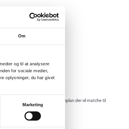
Om
 medier og til at analysere
fter.
nden for sociale medier,
e oplysninger, du har givet
samarbejde med dig udarbejde en køreplan der vil matche til
Marketing