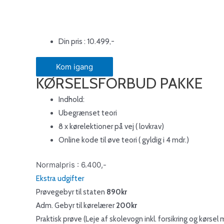
Din pris : 10.499,-
Kom igang
KØRSELSFORBUD PAKKE
Indhold:
Ubegrænset teori
8 x kørelektioner på vej ( lovkrav)
Online kode til øve teori ( gyldig i 4 mdr.)
Normalpris : 6.400,-
Ekstra udgifter
Prøvegebyr til staten
890kr
Adm. Gebyr til kørelærer
200kr
Praktisk prøve (Leje af skolevogn inkl. forsikring og kørs