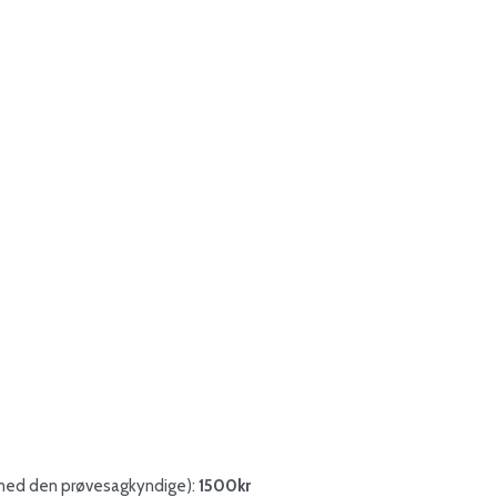
el med den prøvesagkyndige):
1500kr